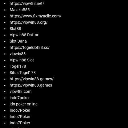
https://vipw88.net/
Malaka555
https://www.fixmyacllc.com/
https://vipwin88.org/
Slot88
Vipwin88 Daftar
Slot Dana
https://togelslot88.cc/
vipwin88
Vipwin88 Slot
Togel178
Situs Togel178
https://vipwin88.games/
https://vipwin88.games
vipw88.com
indo7poker
idn poker online
Indo7Poker
Indo7Poker
Indo7Poker