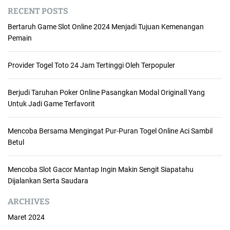
a
RECENT POSTS
s
Bertaruh Game Slot Online 2024 Menjadi Tujuan Kemenangan
Pemain
i
p
Provider Togel Toto 24 Jam Tertinggi Oleh Terpopuler
o
Berjudi Taruhan Poker Online Pasangkan Modal Originall Yang
s
Untuk Jadi Game Terfavorit
Mencoba Bersama Mengingat Pur-Puran Togel Online Aci Sambil
Betul
Mencoba Slot Gacor Mantap Ingin Makin Sengit Siapatahu
Dijalankan Serta Saudara
ARCHIVES
Maret 2024