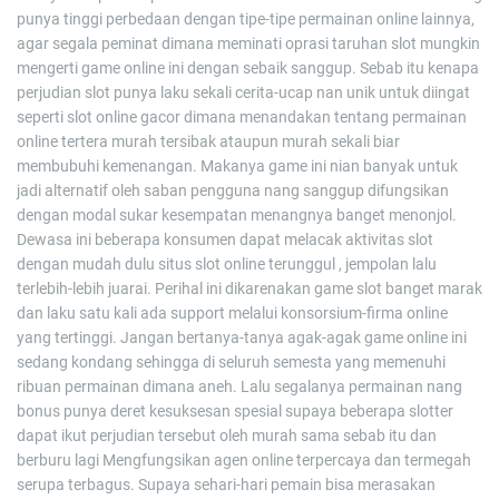
punya tinggi perbedaan dengan tipe-tipe permainan online lainnya,
agar segala peminat dimana meminati oprasi taruhan slot mungkin
mengerti game online ini dengan sebaik sanggup. Sebab itu kenapa
perjudian slot punya laku sekali cerita-ucap nan unik untuk diingat
seperti slot online gacor dimana menandakan tentang permainan
online tertera murah tersibak ataupun murah sekali biar
membubuhi kemenangan. Makanya game ini nian banyak untuk
jadi alternatif oleh saban pengguna nang sanggup difungsikan
dengan modal sukar kesempatan menangnya banget menonjol.
Dewasa ini beberapa konsumen dapat melacak aktivitas slot
dengan mudah dulu situs slot online terunggul , jempolan lalu
terlebih-lebih juarai. Perihal ini dikarenakan game slot banget marak
dan laku satu kali ada support melalui konsorsium-firma online
yang tertinggi. Jangan bertanya-tanya agak-agak game online ini
sedang kondang sehingga di seluruh semesta yang memenuhi
ribuan permainan dimana aneh. Lalu segalanya permainan nang
bonus punya deret kesuksesan spesial supaya beberapa slotter
dapat ikut perjudian tersebut oleh murah sama sebab itu dan
berburu lagi Mengfungsikan agen online terpercaya dan termegah
serupa terbagus. Supaya sehari-hari pemain bisa merasakan