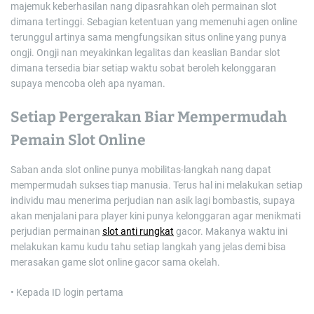
majemuk keberhasilan nang dipasrahkan oleh permainan slot
dimana tertinggi. Sebagian ketentuan yang memenuhi agen online
terunggul artinya sama mengfungsikan situs online yang punya
ongji. Ongji nan meyakinkan legalitas dan keaslian Bandar slot
dimana tersedia biar setiap waktu sobat beroleh kelonggaran
supaya mencoba oleh apa nyaman.
Setiap Pergerakan Biar Mempermudah
Pemain Slot Online
Saban anda slot online punya mobilitas-langkah nang dapat
mempermudah sukses tiap manusia. Terus hal ini melakukan setiap
individu mau menerima perjudian nan asik lagi bombastis, supaya
akan menjalani para player kini punya kelonggaran agar menikmati
perjudian permainan
slot anti rungkat
gacor. Makanya waktu ini
melakukan kamu kudu tahu setiap langkah yang jelas demi bisa
merasakan game slot online gacor sama okelah.
• Kepada ID login pertama