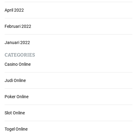
April 2022
Februari 2022
Januari 2022
CATEGORIES
Casino Online
Judi Online
Poker Online
Slot Online
Togel Online