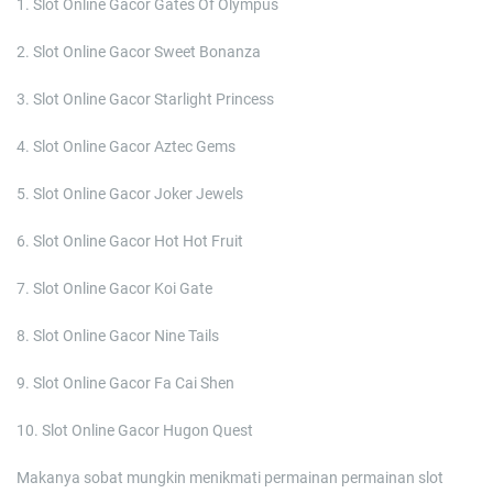
1. Slot Online Gacor Gates Of Olympus
2. Slot Online Gacor Sweet Bonanza
3. Slot Online Gacor Starlight Princess
4. Slot Online Gacor Aztec Gems
5. Slot Online Gacor Joker Jewels
6. Slot Online Gacor Hot Hot Fruit
7. Slot Online Gacor Koi Gate
8. Slot Online Gacor Nine Tails
9. Slot Online Gacor Fa Cai Shen
10. Slot Online Gacor Hugon Quest
Makanya sobat mungkin menikmati permainan permainan slot